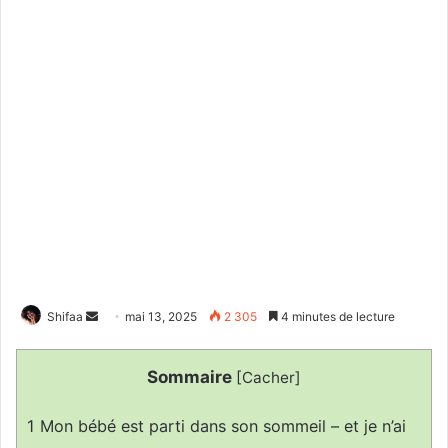
Envoyer
Shifaa
mai 13, 2025
2 305
4 minutes de lecture
un
courriel
Sommaire
[
Cacher
]
1
Mon bébé est parti dans son sommeil – et je n’ai