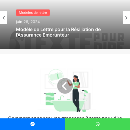
Modèles de lettre
juin 26, 2024
Modèle de Lettre pour la Résiliation de
l’Assurance Emprunteur
Comment annoncer ma grossesse ? texte pour dire
je suis enceinte
Messenger
WhatsApp