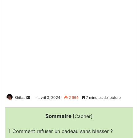
Envoyer
Shifaa
avril 3, 2024
2 964
7 minutes de lecture
un
courriel
Sommaire
[
Cacher
]
1
Comment refuser un cadeau sans blesser ?