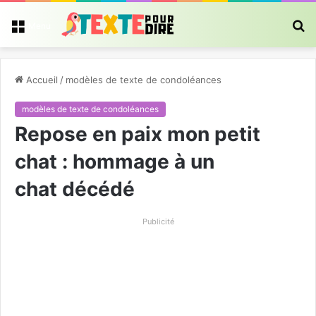
R
Menu
Accueil
/
modèles de texte de condoléances
modèles de texte de condoléances
Repose en paix mon petit
chat : hommage à un
chat décédé
Publicité