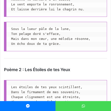
Le vent emporte le ronronnement,
Et laisse derrière lui le chagrin nu.
Sous la lueur pâle de la lune,
Ton pelage doré s'efface,
Mais dans mon cœur, une mélodie résonne,
Un écho doux de ta grâce.
Poème 2 : Les Étoiles de tes Yeux
Les étoiles de tes yeux scintillent,
Dans le firmament de mes souvenirs,
Chaque clignement est une étreinte,
Chaque regard, un fil à partir.
Messenger
WhatsApp