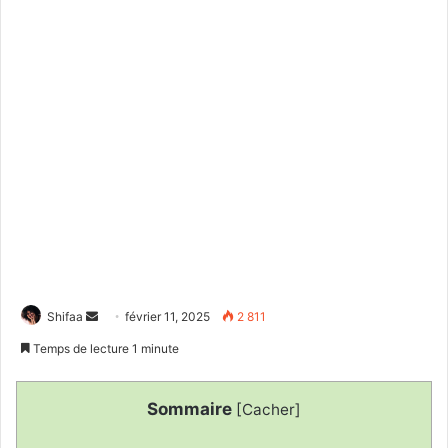
Envoyer
Shifaa
février 11, 2025
2 811
un
Temps de lecture 1 minute
courriel
Sommaire
[
Cacher
]