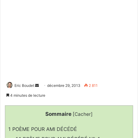
Eric Boudet
E
décembre 29, 2013
2 811
n
4 minutes de lecture
v
o
Sommaire
[
Cacher
]
y
e
1
POÈME POUR AMI DÉCÉDÉ
r
u