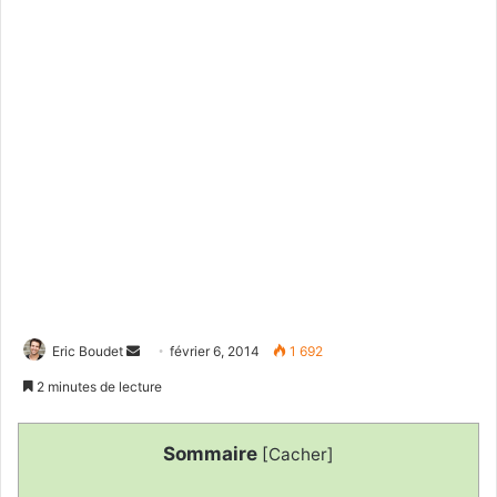
Eric Boudet
E
février 6, 2014
1 692
n
2 minutes de lecture
v
o
Sommaire
[
Cacher
]
y
e