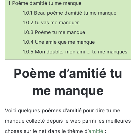
1
Poème d’amitié tu me manque
r
u
1.0.1
Beau poème d’amitié tu me manque
n
1.0.2
tu vas me manquer.
c
1.0.3
Poème tu me manque
o
u
1.0.4
Une amie que me manque
r
1.0.5
Mon double, mon ami … tu me manques
r
i
Poème d’amitié tu
e
l
me manque
Voici quelques
poèmes d’amitié
pour dire tu me
manque collecté depuis le web parmi les meilleures
choses sur le net dans le thème d’
amitié
: