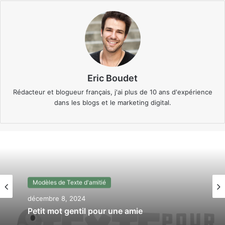
Eric Boudet
Rédacteur et blogueur français, j'ai plus de 10 ans d'expérience
dans les blogs et le marketing digital.
Modèles de Texte d'amitié
décembre 6, 2024
Modèles de Texte d'amitié
Texte d’amitié sincère qui fait pleurer (ou
décembre 8, 2024
presque)