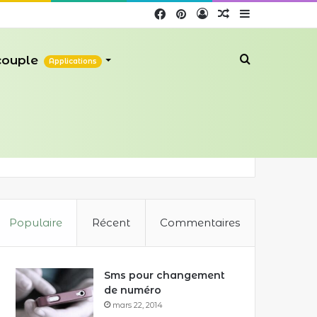
Facebook
Pinterest
Connexion
Article
Sidebar
Aléatoire
(barre
 couple
Recherche
Applications
latérale)
Populaire
Récent
Commentaires
Sms pour changement
de numéro
mars 22, 2014