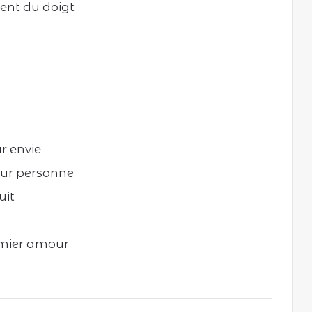
nent du doigt
ur envie
our personne
uit
remier amour