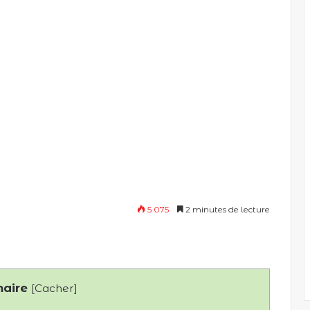
5 075
2 minutes de lecture
aire
[
Cacher
]