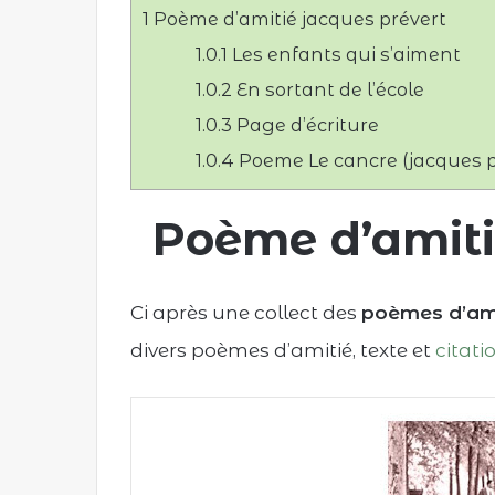
1
Poème d’amitié jacques prévert
u
n
1.0.1
Les enfants qui s’aiment
c
1.0.2
En sortant de l’école
o
1.0.3
Page d’écriture
u
r
1.0.4
Poeme Le cancre (jacques p
r
i
Poème d’amiti
e
l
Ci après une collect des
poèmes d’ami
divers poèmes d’amitié, texte et
citati