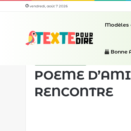
vendredi, août 7 2026
Modèles 
Accueil
/
Modèles de Texte d'amitié
/
POEME D’
Bonne 
Modèles de Texte d'amitié
POEME D’AMI
RENCONTRE