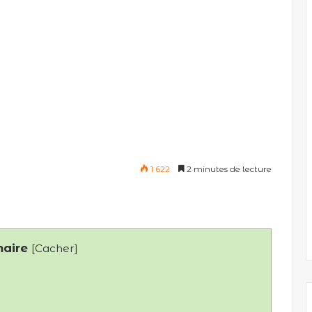
1 622
2 minutes de lecture
aire
[
Cacher
]