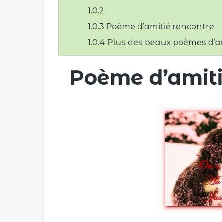
c
1.0.2
o
1.0.3
Poème d’amitié rencontre
u
r
1.0.4
Plus des beaux poèmes d’am
r
i
Poème d’amiti
e
l