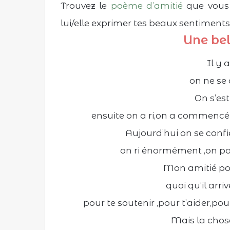
Trouvez le
poème d’amitié
que vous 
lui/elle exprimer tes beaux sentiments
Une bel
Il y 
on ne se 
On s’est
ensuite on a ri,on a commencé 
Aujourd’hui on se confi
on ri énormément ,on pa
Mon amitié pour
quoi qu’il arriv
pour te soutenir ,pour t’aider,pou
Mais la chos