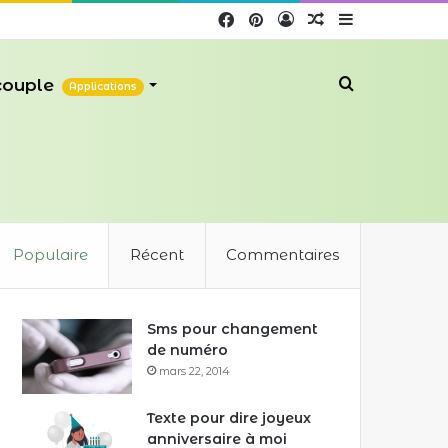
Facebook
Pinterest
Connexion
Article
Sidebar
Aléatoire
(barre
 couple
Recherche
Applications
latérale)
Populaire
Récent
Commentaires
Sms pour changement
de numéro
mars 22, 2014
Texte pour dire joyeux
anniversaire à moi